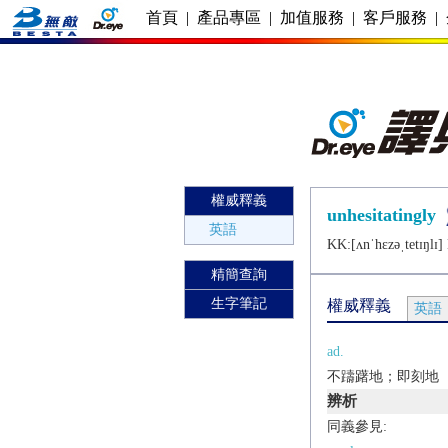
首頁
|
產品專區
|
加值服務
|
客戶服務
|
權威釋義
unhesitatingly
英語
KK:[ʌnˈhɛzǝˌtеtɪŋlɪ] 
精簡查詢
生字筆記
權威釋義
英語
ad.
不躊躇地；即刻地
辨析
同義參見: