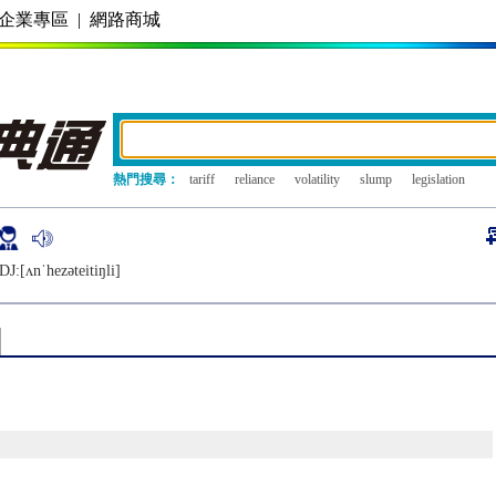
企業專區
|
網路商城
熱門搜尋：
tariff
reliance
volatility
slump
legislation
DJ:[ʌnˈhеzǝtеitiŋli]