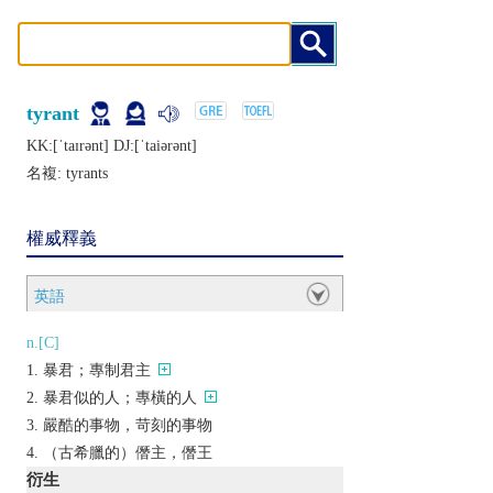
tyrant
KK:[ˈtaɪrǝnt] DJ:[ˈtaiǝrǝnt]
名複:
tyrants
權威釋義
英語
n.[C]
暴君；專制君主
暴君似的人；專橫的人
嚴酷的事物，苛刻的事物
（古希臘的）僭主，僭王
衍生