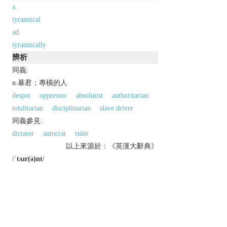
a.
tyrannical
ad.
tyrannically
辨析
同義:
n.暴君；專橫的人
despot
oppressor
absolutist
authoritarian
totalitarian
disciplinarian
slave driver
同義參見:
dictator
autocrat
ruler
以上來源於：《英漢大辭典》
/
ˈtʌɪr(ə)nt
/
n.
a cruel and oppressive ruler.
a person exercising power or control in a cruel
and arbitrary way.
(especially in ancient Greece) a ruler who