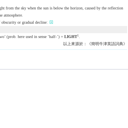
ight from the sky when the sun is below the horizon, caused by the reflection
the atmosphere.
f obscurity or gradual decline:
1
wo’ (prob. here used in sense ‘half-’) +
LIGHT
.
以上來源於：《簡明牛津英語詞典》