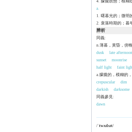
朦朧狀態；模糊狀
a.
曙暮光的；微明
衰落時期的；暮
辨析
同義:
n.薄暮，黃昏，傍
dusk
late afternoo
sunset
moonrise
half light
faint ligh
a.朦朧的，模糊的
crepuscular
dim
darkish
darksome
同義參見:
dawn
/
ˈtwʌɪlʌɪt
/