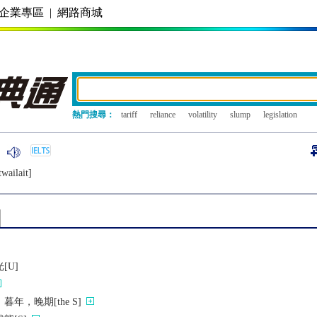
企業專區
|
網路商城
熱門搜尋：
tariff
reliance
volatility
slump
legislation
twailait]
[U]
年，晚期[the S]