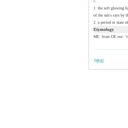
n.
the soft glowing l
of the sun's rays by 
a period or state o
Etymology
ME: from OE
twi-
‘t
收起