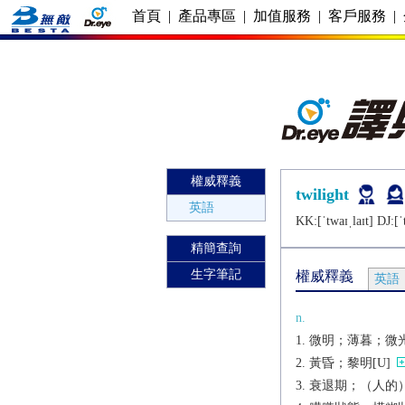
首頁
|
產品專區
|
加值服務
|
客戶服務
|
權威釋義
twilight
英語
KK:[ˈtwaɪˌlaɪt] DJ:[ˈ
精簡查詢
生字筆記
權威釋義
英語
n.
微明；薄暮；微光
黃昏；黎明[U]
衰退期；（人的）暮