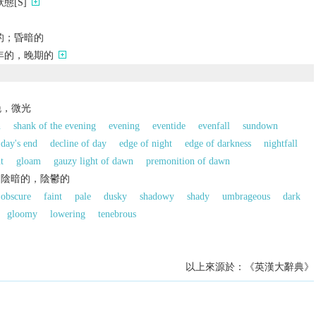
態[S]
的；昏暗的
年的，晚期的
晚，微光
n
shank of the evening
evening
eventide
evenfall
sundown
day's end
decline of day
edge of night
edge of darkness
nightfall
t
gloam
gauzy light of dawn
premonition of dawn
，陰暗的，陰鬱的
obscure
faint
pale
dusky
shadowy
shady
umbrageous
dark
gloomy
lowering
tenebrous
以上來源於：《英漢大辭典》