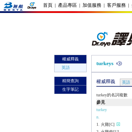
首頁
|
產品專區
|
加值服務
|
客戶服務
|
權威釋義
turkeys
英語
精簡查詢
權威釋義
英語
生字筆記
turkey的名詞複數
參見
turkey
n.
火雞[C]
火雞肉[U]