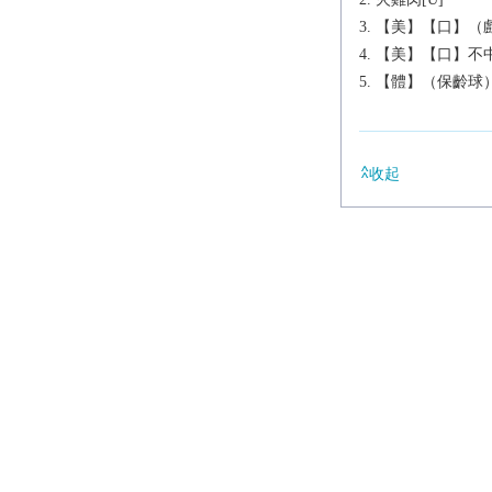
【美】【口】（戲
【美】【口】不中
【體】（保齡球
收起