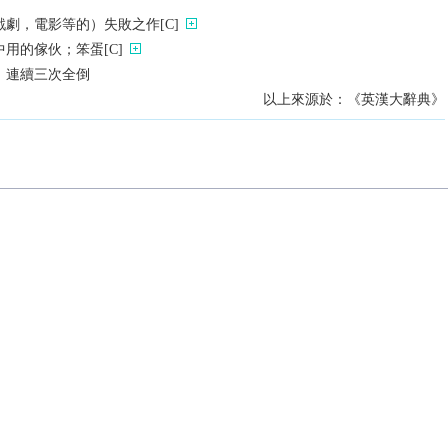
劇，電影等的）失敗之作[C]
用的傢伙；笨蛋[C]
）連續三次全倒
以上來源於：《英漢大辭典》