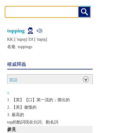
topping
KK:[ˈtɑpɪŋ] DJ:[ˈtɒpiŋ]
名複:
toppings
權威釋義
英語
a.
【英】【口】第一流的；傑出的
【美】傲慢的
最高的
top的動詞現在分詞、動名詞
參見