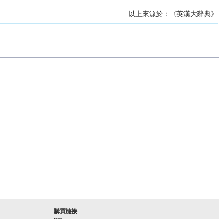
以上來源於：《英漢大辭典》
購買鏈接