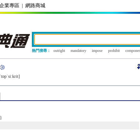
企業專區
|
網路商城
熱門搜尋：
outright
mandatory
impose
prohibit
componen
tɒpˈsiːkrit]
的