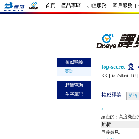
首頁
|
產品專區
|
加值服務
|
客戶服務
|
權威釋義
top-secret
英語
KK:[ˈtɑpˈsikrɪt] DJ:[ˈ
精簡查詢
生字筆記
權威釋義
英語
a.
絕密的；高度機密
辨析
同義參見: