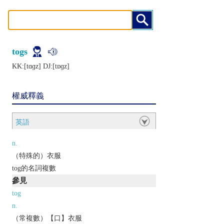
togs
KK:[tɑɡz] DJ:[tɒɡz]
權威釋義
英語
n.
（特殊的）衣服
tog的名詞複數
參見
tog
n.
（常複數）【口】衣服