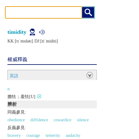
timidity
KK:[tɪˈmɪdǝtɪ] DJ:[tiˈmiditi]
權威釋義
英語
n.
膽怯；羞怯[U]
辨析
同義參見:
obedience
diffidence
cowardice
silence
反義參見:
bravery
courage
temerity
audacity