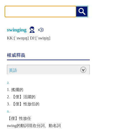
swinging
KK:[ˈswɪŋɪŋ] DJ:[ˈswiŋiŋ]
權威釋義
英語
a.
搖擺的
【俚】活躍的
【俚】性放任的
n.
【俚】性放任
swing的動詞現在分詞、動名詞