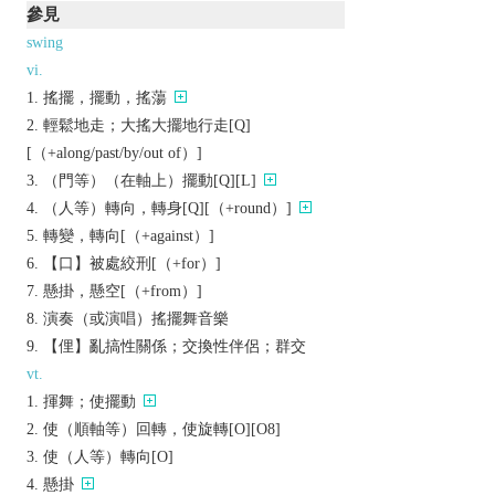
參見
swing
vi.
搖擺，擺動，搖蕩
輕鬆地走；大搖大擺地行走[Q]
[（+along/past/by/out of）]
（門等）（在軸上）擺動[Q][L]
（人等）轉向，轉身[Q][（+round）]
轉變，轉向[（+against）]
【口】被處絞刑[（+for）]
懸掛，懸空[（+from）]
演奏（或演唱）搖擺舞音樂
【俚】亂搞性關係；交換性伴侶；群交
vt.
揮舞；使擺動
使（順軸等）回轉，使旋轉[O][O8]
使（人等）轉向[O]
懸掛