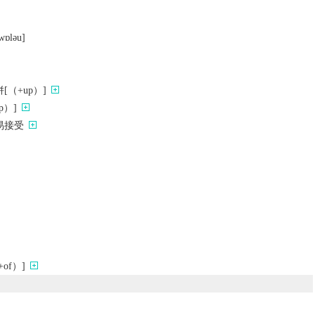
wɒlǝu]
（+up）]
p）]
易接受
of）]