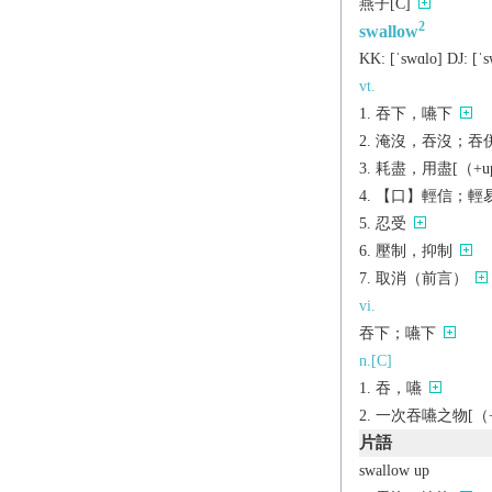
燕子[C]
2
swallow
KK:
[ˈswɑlo]
DJ:
[ˈs
vt.
吞下，嚥下
淹沒，吞沒；吞併[
耗盡，用盡[（+u
【口】輕信；輕
忍受
壓制，抑制
取消（前言）
vi.
吞下；嚥下
n.[C]
吞，嚥
一次吞嚥之物[（+
片語
swallow up