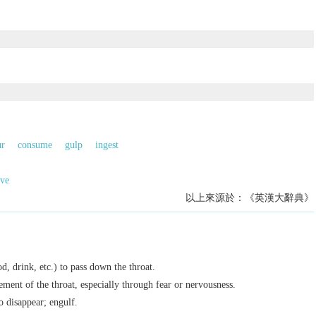
r
consume
gulp
ingest
eve
以上來源於：《英漢大辭典》
d, drink, etc.) to pass down the throat.
ent of the throat, especially through fear or nervousness.
o disappear; engulf.