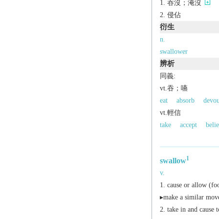
吞沒；淹沒
侵佔
衍生
n.
swallower
辨析
同義:
vt.吞；嚥
eat
absorb
devou
vt.輕信
take
accept
beli
1
swallow
v.
cause or allow (foo
▸make a similar movem
take in and cause t