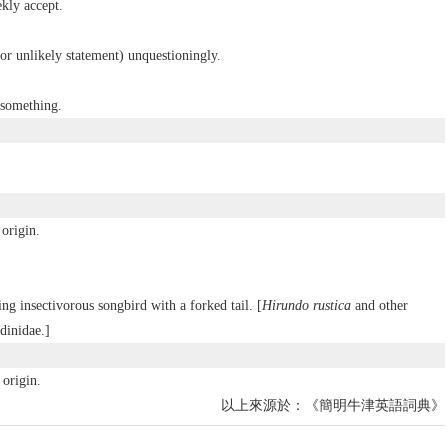
kly accept.
 or unlikely statement) unquestioningly.
 something.
origin.
ing insectivorous songbird with a forked tail. [
Hirundo rustica
and other
dinidae.]
origin.
以上來源於：《簡明牛津英語詞典》