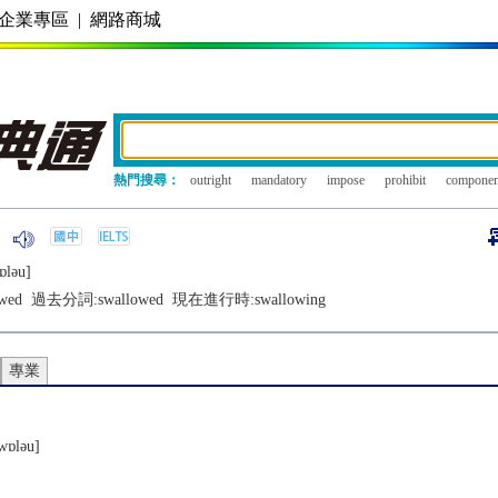
企業專區
|
網路商城
熱門搜尋：
outright
mandatory
impose
prohibit
componen
ɒlǝu]
wed
過去分詞:
swallowed
現在進行時:
swallowing
專業
wɒlǝu]