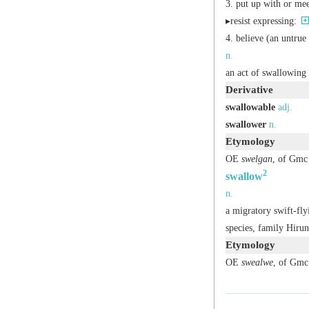
put up with or mee
▸resist expressing:
believe (an untrue
n.
an act of swallowing
Derivative
swallowable
adj.
swallower
n.
Etymology
OE
swelgan
, of Gmc 
2
swallow
n.
a migratory swift-fly
species, family Hirun
Etymology
OE
swealwe
, of Gmc 