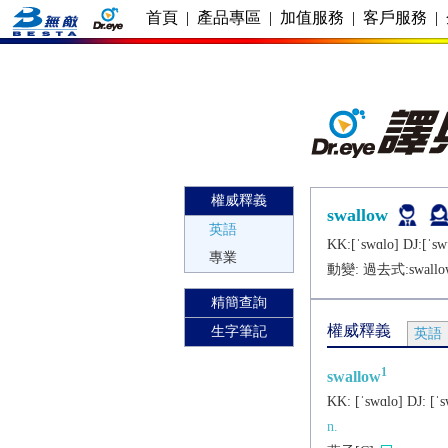
首頁
|
產品專區
|
加值服務
|
客戶服務
|
權威釋義
swallow
英語
KK:[ˈswɑlo] DJ:[ˈsw
專業
動變: 過去式:
swallo
精簡查詢
權威釋義
生字筆記
英語
1
swallow
KK:
[ˈswɑlo]
DJ:
[ˈs
n.