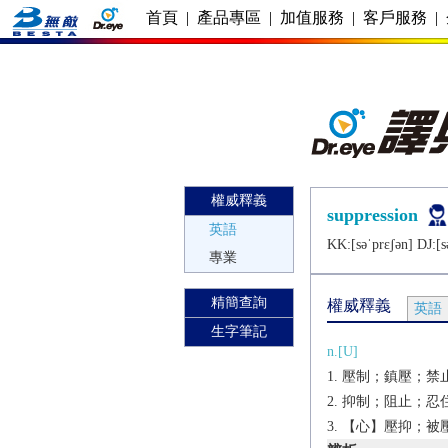
首頁
|
產品專區
|
加值服務
|
客戶服務
|
權威釋義
suppression
英語
KK:[sǝˈprɛʃǝn] DJ:[s
專業
精簡查詢
權威釋義
英語
生字筆記
n.[U]
壓制；鎮壓；禁
抑制；阻止；忍
【心】壓抑；被