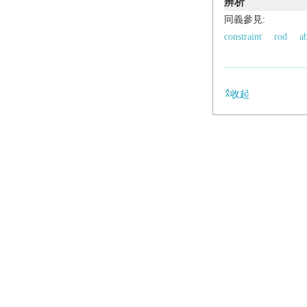
辨析
同義參見:
constraint
rod
a
收起