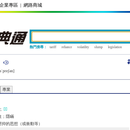
企業專區
|
網路商城
熱門搜尋：
tariff
reliance
volatility
slump
legislation
ǝˈprеʃǝn]
專業
止
住；隱瞞
壓抑的思想（或衝動等）