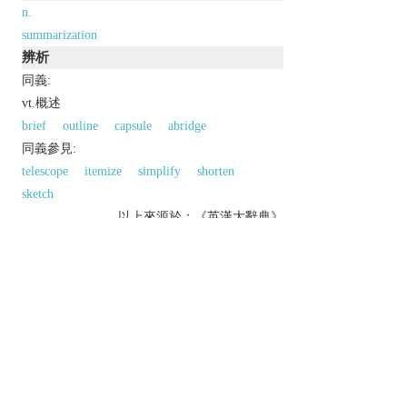
n.
summarization
辨析
同義:
vt.概述
brief
outline
capsule
abridge
同義參見:
telescope
itemize
simplify
shorten
sketch
以上來源於：《英漢大辭典》
v.
give a brief statement of the main points of
(something).
Derivative
summarization
n.
summarizer
n.
以上來源於：《簡明牛津英語詞典》