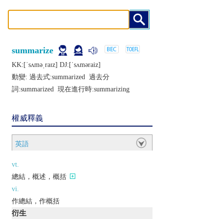
summarize
KK:[ˈsʌmǝˌraɪz] DJ:[ˈsʌmǝraiz]
動變: 過去式:
summarized
過去分
詞:
summarized
現在進行時:
summarizing
權威釋義
英語
vt.
總結，概述，概括
vi.
作總結，作概括
衍生