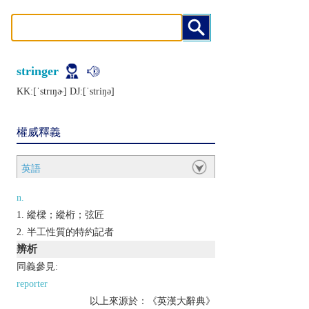
stringer
KK:[ˈstrɪŋɚ] DJ:[ˈstriŋǝ]
權威釋義
英語
n.
縱樑；縱桁；弦匠
半工性質的特約記者
辨析
同義參見:
reporter
以上來源於：《英漢大辭典》