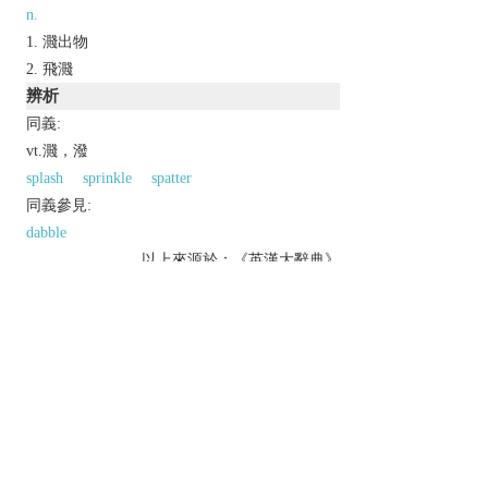
n.
濺出物
飛濺
辨析
同義:
vt.濺，潑
splash
sprinkle
spatter
同義參見:
dabble
以上來源於：《英漢大辭典》
v.
splash with a sticky or viscous liquid.
n.
a splash of a sticky or viscous liquid.
[
as
modifier
]
informal
denoting or referring to
films featuring many violent and gruesome deaths.
Etymology
C18: imitative.