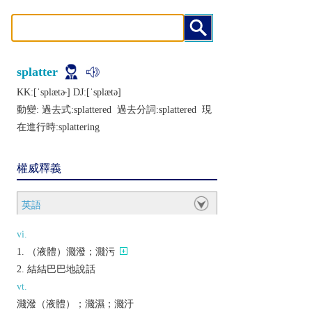
splatter
KK:[ˈsplætɚ] DJ:[ˈsplætǝ]
動變: 過去式:
splattered
過去分詞:
splattered
現
在進行時:
splattering
權威釋義
英語
vi.
（液體）濺潑；濺污
結結巴巴地說話
vt.
濺潑（液體）；濺濕；濺汙