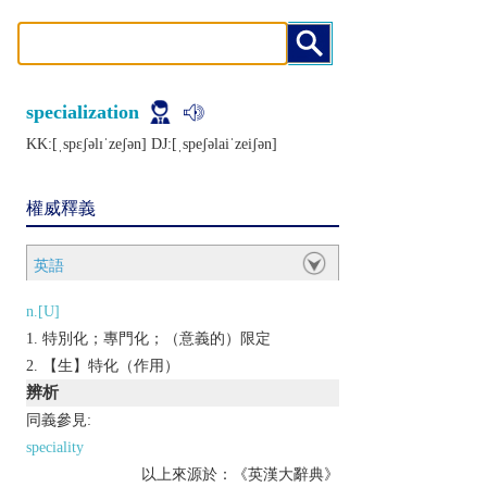
specialization
KK:[ˌspɛʃǝlɪˈzеʃǝn] DJ:[ˌspеʃǝlaiˈzеiʃǝn]
權威釋義
英語
n.[U]
特別化；專門化；（意義的）限定
【生】特化（作用）
辨析
同義參見:
speciality
以上來源於：《英漢大辭典》