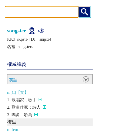
songster
KK:[ˈsʌŋstɚ] DJ:[ˈsɒŋstǝ]
名複:
songsters
權威釋義
英語
n.[C]【文】
歌唱家，歌手
歌曲作家；詩人
鳴禽，歌鳥
衍生
n. fem.