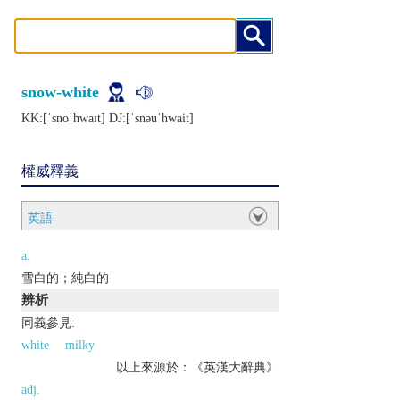
snow-white
KK:[ˈsnoˈhwaɪt] DJ:[ˈsnǝuˈhwait]
權威釋義
英語
a.
雪白的；純白的
辨析
同義參見:
white
milky
以上來源於：《英漢大辭典》
adj.