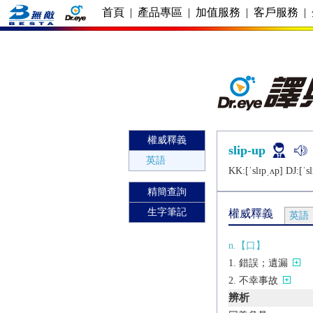
首頁
|
產品專區
|
加值服務
|
客戶服務
|
權威釋義
slip-up
英語
KK:[ˈslɪpˌʌp] DJ:[ˈsl
精簡查詢
生字筆記
權威釋義
英語
n.【口】
錯誤；遺漏
不幸事故
辨析