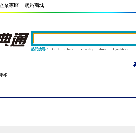
企業專區
|
網路商城
熱門搜尋：
tariff
reliance
volatility
slump
legislation
ipʌp]