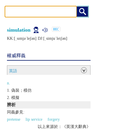
simulation
KK:[ˌsɪmjǝˈlеʃǝn] DJ:[ˌsimjuˈlеiʃǝn]
權威釋義
英語
n.
偽裝；模仿
模擬
辨析
同義參見:
pretense
lip service
forgery
以上來源於：《英漢大辭典》