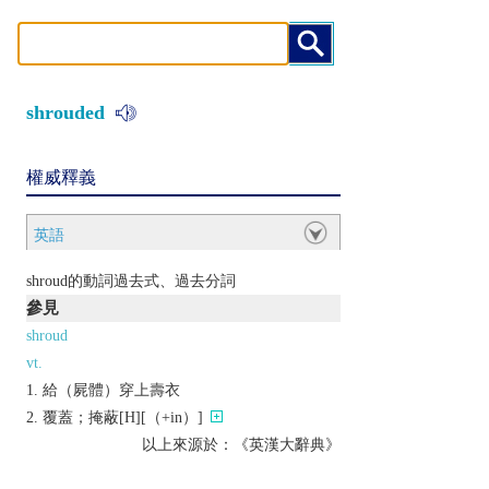
shrouded
權威釋義
英語
shroud的動詞過去式、過去分詞
參見
shroud
vt.
給（屍體）穿上壽衣
覆蓋；掩蔽[H][（+in）]
以上來源於：《英漢大辭典》