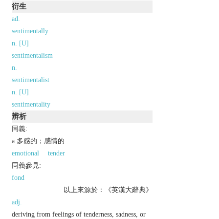
衍生
ad.
sentimentally
n. [U]
sentimentalism
n.
sentimentalist
n. [U]
sentimentality
辨析
同義:
a.多感的；感情的
emotional
tender
同義參見:
fond
以上來源於：《英漢大辭典》
adj.
deriving from feelings of tenderness, sadness, or