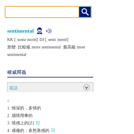
sentimental
KK:[ˌsɛntǝˈmɛntḷ] DJ:[ˌsеntiˈmеntl]
形變: 比較級:
more sentimental
最高級:
most
sentimental
權威釋義
英語
a.
情深的，多情的
感情用事的
情感上的[Z]
感傷的；多愁善感的