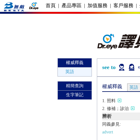
首頁
|
產品專區
|
加值服務
|
客戶服務
|
權威釋義
see to
英語
精簡查詢
權威釋義
英語
生字筆記
照料
修補；診治
辨析
同義參見:
advert