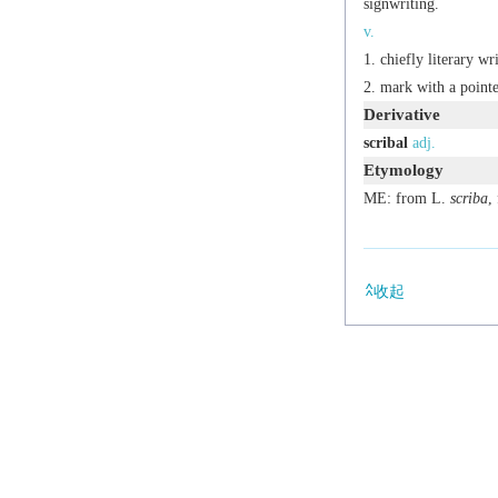
signwriting.
v.
chiefly literary
wri
mark with a pointe
Derivative
scribal
adj.
Etymology
ME: from L.
scriba
,
收起