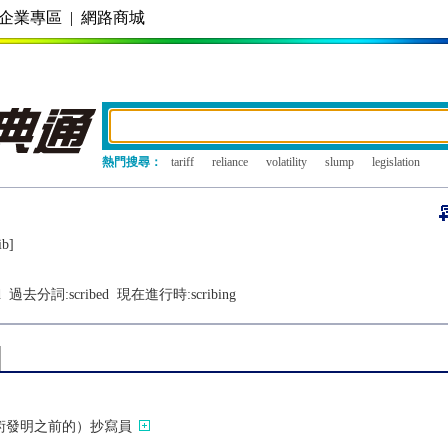
企業專區
|
網路商城
熱門搜尋：
tariff
reliance
volatility
slump
legislation
ib]
d
過去分詞:
scribed
現在進行時:
scribing
術發明之前的）抄寫員