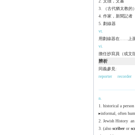
文牘，文書
（古代猶太教的
作家，新聞記者
劃線器
vt.
用劃線器在……上
vi.
擔任抄寫員（或文
辨析
同義參見:
reporter
recorder
n.
historical
a person
▸
informal,
often hum
Jewish History
an 
(also
scriber
or
sc