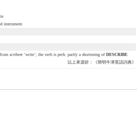
te.
d instrument.
 from
scribere
‘write’; the verb is perh. partly a shortening of
DESCRIBE
.
以上來源於：《簡明牛津英語詞典》