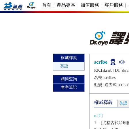
首頁
|
產品專區
|
加值服務
|
客戶服務
|
權威釋義
scribe
英語
KK:[skraɪb] DJ:[skra
名複:
scribes
精簡查詢
動變: 過去式:
scribe
生字筆記
權威釋義
英語
n.[C]
（尤指古代印刷