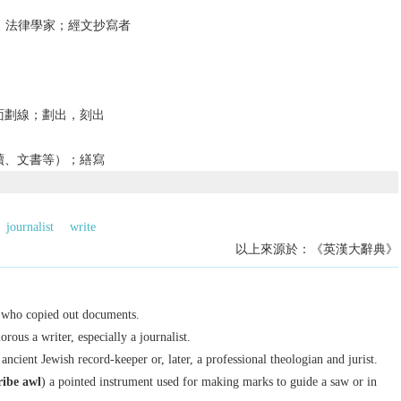
）法律學家；經文抄寫者
面劃線；劃出，刻出
牘、文書等）；繕寫
journalist
write
以上來源於：《英漢大辭典》
 who copied out documents.
orous
a writer, especially a journalist.
ancient Jewish record-keeper or, later, a professional theologian and jurist.
ribe awl
) a pointed instrument used for making marks to guide a saw or in