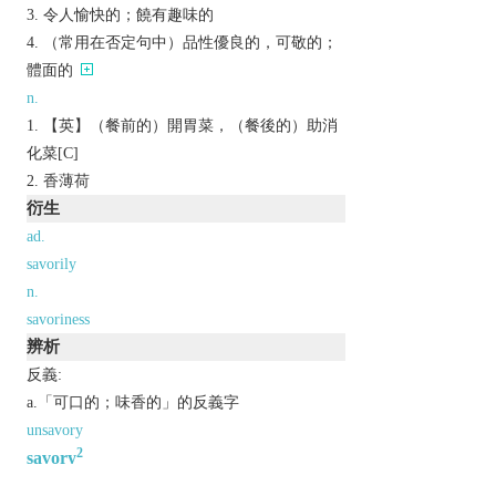
令人愉快的；饒有趣味的
（常用在否定句中）品性優良的，可敬的；
體面的
n.
【英】（餐前的）開胃菜，（餐後的）助消
化菜[C]
香薄荷
衍生
ad.
savorily
n.
savoriness
辨析
反義:
a.「可口的；味香的」的反義字
unsavory
2
savory
KK:
[ˈsеvǝrɪ]
DJ:
[ˈsеivǝri]