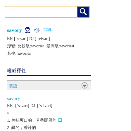
savory
KK:[ˈsеvǝrɪ] DJ:[ˈsеivǝri]
形變: 比較級:
savorier
最高級:
savoriest
名複:
savories
權威釋義
英語
1
savory
KK:
[ˈsеvǝrɪ]
DJ:
[ˈsеivǝri]
a.
美味可口的；芳香開胃的
鹹的；香辣的