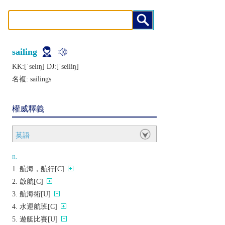
sailing
KK:[ˈsеlɪŋ] DJ:[ˈsеiliŋ]
名複:
sailings
權威釋義
英語
n.
航海，航行[C]
啟航[C]
航海術[U]
水運航班[C]
遊艇比賽[U]