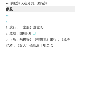
sail的動詞現在分詞、動名詞
參見
sail
vi.
航行，（坐船）遊覽[Q]
啟航，開船[Q]
（鳥，飛機等）（輕快地）飛行；（魚等）
浮游；（女人）儀態萬千地走[Q]
vt.
在……上航行；飄過；飛過
駕駛（船）
片語
plain sailing
一帆風順
辨析
同義參見:
1
departure
flying
flight
以上來源於：《英漢大辭典》