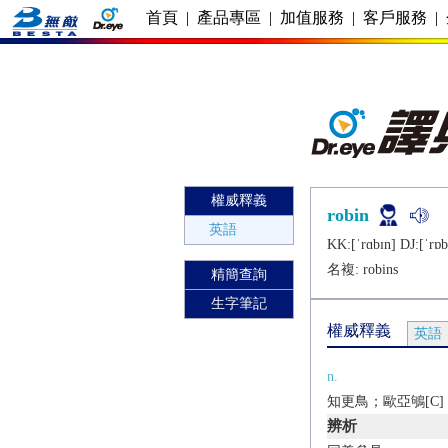
首頁
|
產品專區
|
加值服務
|
客戶服務
|
權威釋義
robin
英語
KK:[ˈrɑbɪn] DJ:[ˈrɒb
名複:
robins
精簡查詢
生字筆記
權威釋義
英語
n.
知更鳥；歐亞鴝[C]
辨析