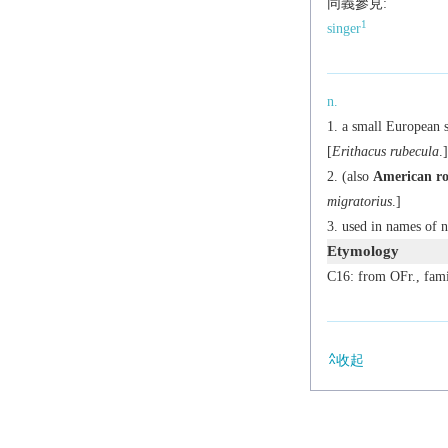
同義參見:
1
singer
n.
a small European s
[
Erithacus rubecula
.]
(also
American ro
migratorius
.]
used in names of n
Etymology
C16: from OFr., fami
收起