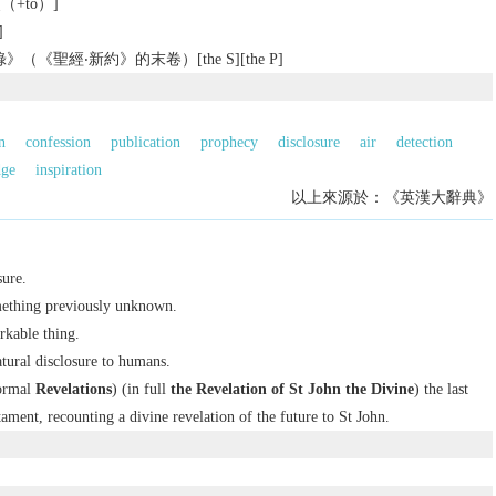
（+to）]
]
《聖經‧新約》的末卷）[the S][the P]
n
confession
publication
prophecy
disclosure
air
detection
ge
inspiration
以上來源於：《英漢大辭典》
sure.
mething previously unknown.
rkable thing.
atural disclosure to humans.
ormal
Revelations
) (in full
the Revelation of St John the Divine
) the last
ment, recounting a divine revelation of the future to St John.