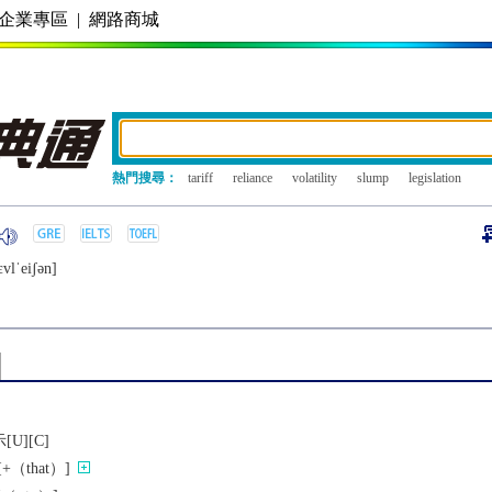
企業專區
|
網路商城
熱門搜尋：
tariff
reliance
volatility
slump
legislation
ɛvlˈеiʃǝn]
U][C]
（that）]