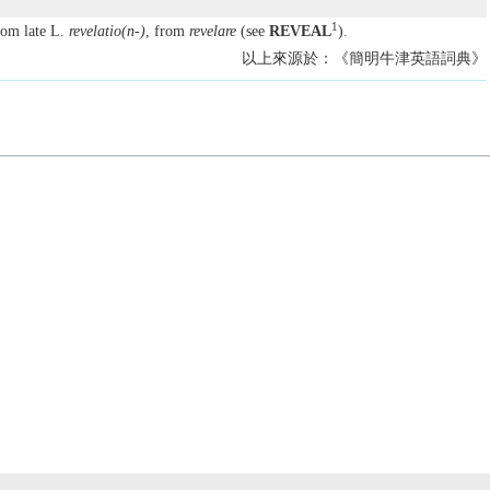
1
rom late L.
revelatio(n-)
, from
revelare
(see
REVEAL
).
以上來源於：《簡明牛津英語詞典》