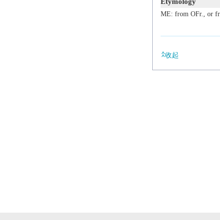
Etymology
ME: from OFr., or f
收起