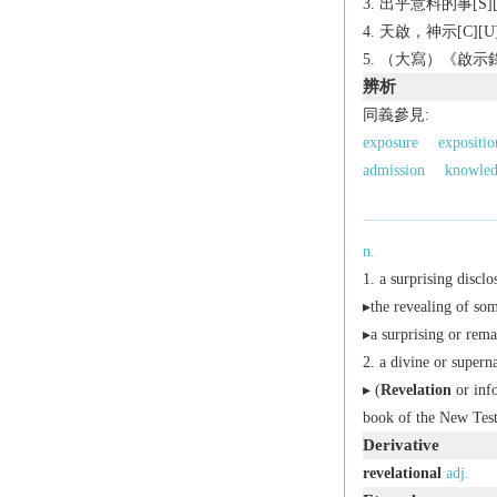
出乎意料的事[S][
天啟，神示[C][U
（大寫）《啟示錄》（
辨析
同義參見:
exposure
expositio
admission
knowled
n.
a surprising disclo
▸the revealing of so
▸a surprising or rema
a divine or supern
▸ (
Revelation
or
inf
book of the New Testa
Derivative
revelational
adj.