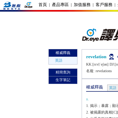
首頁
|
產品專區
|
加值服務
|
客戶服務
|
權威釋義
revelation
英語
KK:[rɛvḷˈеʃǝn] DJ:[r
名複:
revelations
精簡查詢
生字筆記
權威釋義
英語
n.
揭示；暴露；顯示[
被揭露的真相[C][+