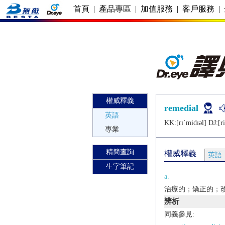
首頁
|
產品專區
|
加值服務
|
客戶服務
|
權威釋義
remedial
英語
KK:[rɪˈmidɪǝl] DJ:[ri
專業
精簡查詢
權威釋義
英語
生字筆記
a.
治療的；矯正的；
辨析
同義參見: