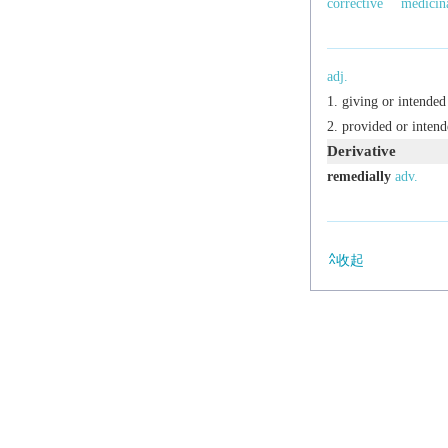
corrective
medicin
adj.
giving or intended
provided or intende
Derivative
remedially
adv.
收起