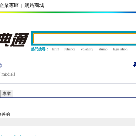
企業專區
|
網路商城
熱門搜尋：
tariff
reliance
volatility
slump
legislation
ˈmiːdiǝl]
專業
改善的