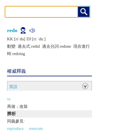
redo
KK:[riˈdu] DJ:[riːˈduː]
動變: 過去式:
redid
過去分詞:
redone
現在進行
時:
redoing
權威釋義
英語
vt.
再做；改裝
辨析
同義參見:
reproduce
renovate