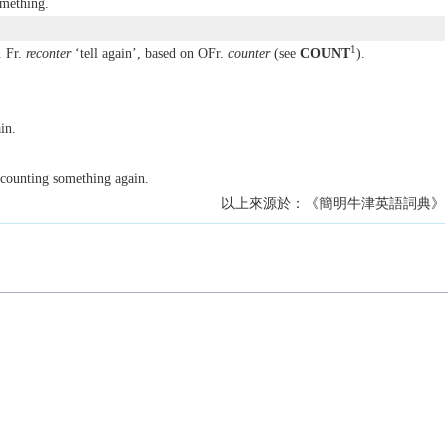
omething.
1
 Fr.
reconter
‘tell again’, based on OFr.
counter
(see
COUNT
).
in.
f counting something again.
以上來源於：《簡明牛津英語詞典》