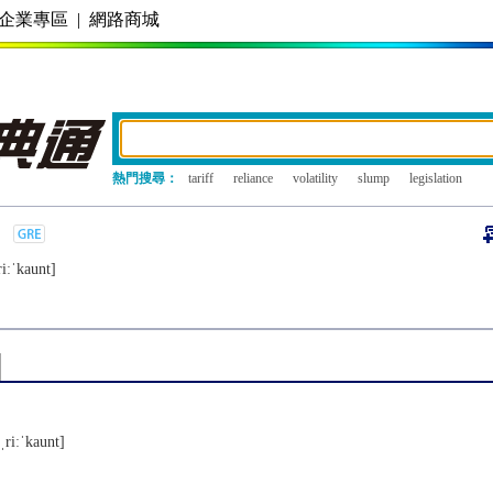
企業專區
|
網路商城
熱門搜尋：
tariff
reliance
volatility
slump
legislation
iːˈkaunt]
ˌriːˈkaunt]