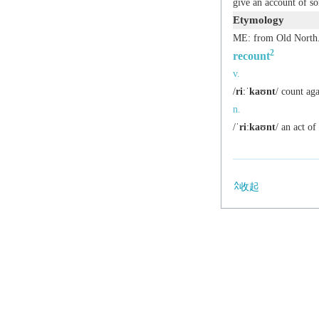
give an account of s
Etymology
ME: from Old North.
2
recount
v.
/
riːˈkaʊnt
/ count aga
n.
/
ˈriːkaʊnt
/ an act o
收起