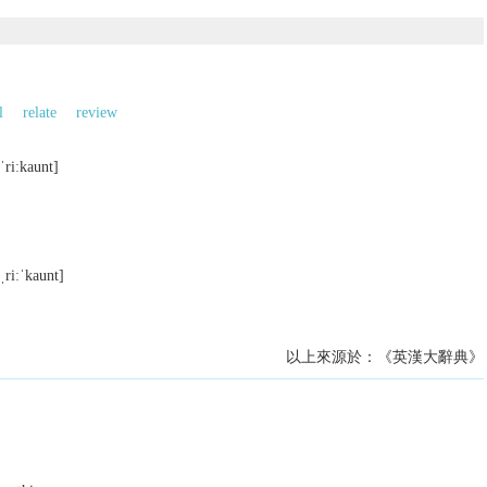
l
relate
review
ˈriːkaunt]
ˌriːˈkaunt]
以上來源於：《英漢大辭典》