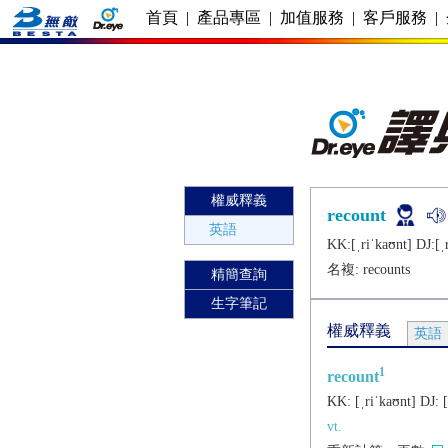
首頁
|
產品專區
|
加值服務
|
客戶服務
|
權威釋義
recount
英語
KK:[ˌriˈkaʊnt] DJ:[ˌr
名複:
recounts
精簡查詢
生字筆記
權威釋義
英語
1
recount
KK:
[ˌriˈkaʊnt]
DJ:
[
vt.