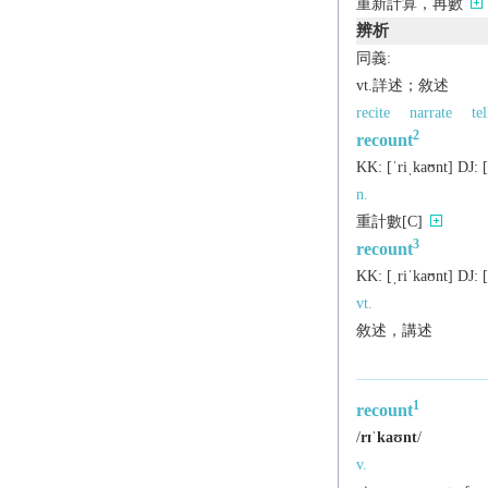
重新計算，再數
辨析
同義:
vt.詳述；敘述
recite
narrate
tel
2
recount
KK:
[ˈriˌkaʊnt]
DJ:
[
n.
重計數[C]
3
recount
KK:
[ˌriˈkaʊnt]
DJ:
[
vt.
敘述，講述
1
recount
/
rɪˈkaʊnt
/
v.