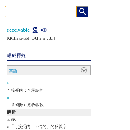
receivable
KK:[rɪˈsivǝbḷ] DJ:[riˈsiːvǝbl]
權威釋義
英語
a.
可接受的；可承認的
n.
（常複數）應收帳款
辨析
反義:
a.「可接受的；可信的」的反義字