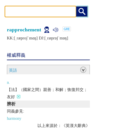
rapprochement
KK:[ˌræproʃˈmɑŋ] DJ:[ˌræprɒʃˈmɒŋ]
權威釋義
英語
n.
【法】（國家之間）親善；和解；恢復邦交；
友好
辨析
同義參見:
harmony
以上來源於：《英漢大辭典》