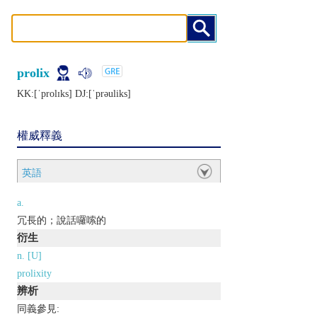
prolix
KK:[ˈprolɪks] DJ:[ˈprǝuliks]
權威釋義
英語
a.
冗長的；說話囉嗦的
衍生
n. [U]
prolixity
辨析
同義參見: