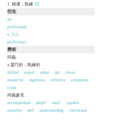
精通；熟練
衍生
ad.
proficiently
n. [U]
proficiency
辨析
同義:
a.靈巧的；熟練的
skilled
expert
adept
apt
clever
masterful
ingenious
effective
competent
crack
同義參見:
1
1
accomplished
adept
neat
capable
masterly
deft
understanding
conversant
handy
skillful
able
artistic
facile
experienced
adroit
practical
以上來源於：《英漢大辭典》