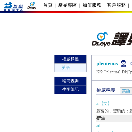
首頁
|
產品專區
|
加值服務
|
客戶服務
|
權威釋義
plenteous
英語
KK:[ˈplɛntɪǝs] DJ:[ˈp
精簡查詢
生字筆記
權威釋義
英語
a.【文】
豐富的，豐碩的；
衍生
ad.