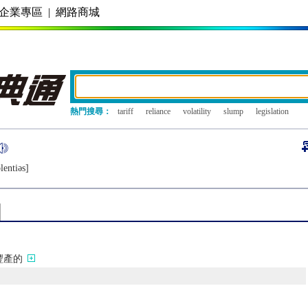
企業專區
|
網路商城
熱門搜尋：
tariff
reliance
volatility
slump
legislation
lеntiǝs]
豐產的