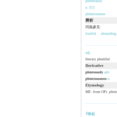
plenteously
n. [U]
plenteousness
辨析
同義參見:
fruitful
abounding
adj.
literary
plentiful.
Derivative
plenteously
adv.
plenteousness
n.
Etymology
ME: from OFr.
plent
收起