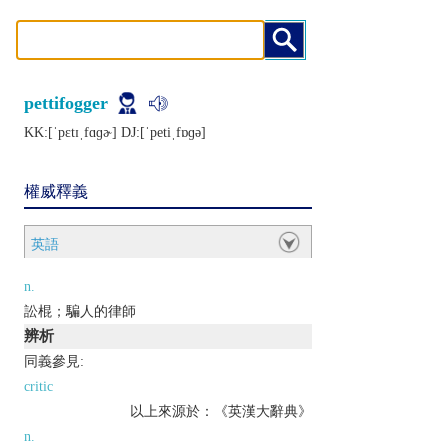
pettifogger
KK:[ˈpɛtɪˌfɑɡɚ] DJ:[ˈpеtiˌfɒɡǝ]
權威釋義
英語
n.
訟棍；騙人的律師
辨析
同義參見:
critic
以上來源於：《英漢大辭典》
n.