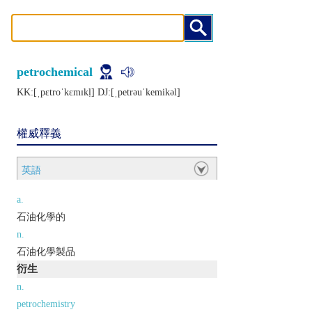
petrochemical
KK:[ˌpɛtroˈkɛmɪkḷ] DJ:[ˌpеtrǝuˈkеmikǝl]
權威釋義
英語
a.
石油化學的
n.
石油化學製品
衍生
n.
petrochemistry