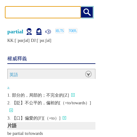
partial
KK:[ˈpɑrʃǝl] DJ:[ˈpɑːʃǝl]
權威釋義
英語
a.
部分的，局部的；不完全的[Z]
【貶】不公平的，偏袒的[（+to/towards）]
【口】偏愛的[F][（+to）]
片語
be partial to/towards