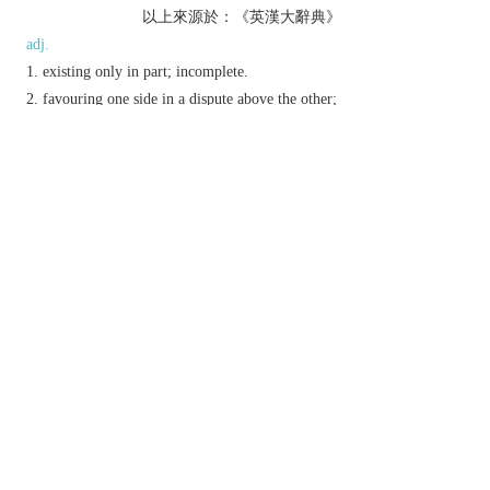
以上來源於：《英漢大辭典》
adj.
existing only in part; incomplete.
favouring one side in a dispute above the other;
biased.
(
partial to
) having a liking for.
n.
Music
an overtone or harmonic.
Derivative
partiality
n.
partially
adv.
partialness
n.
Etymology
2
ME: from OFr.
parcial
(sense
), Fr.
partiel
(sense
1
), from late L.
partialis
, from
pars
,
part-
‘part’.
以上來源於：《簡明牛津英語詞典》
專業