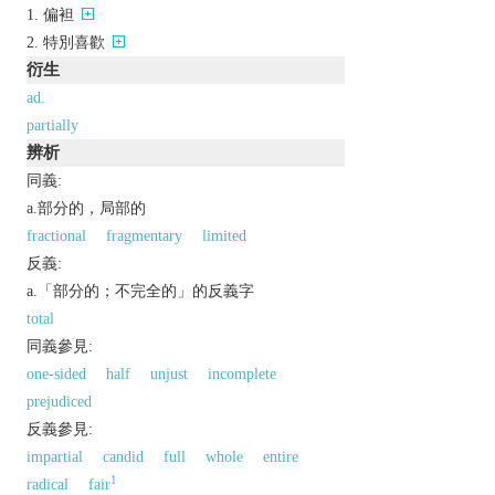
偏袒
特別喜歡
衍生
ad.
partially
辨析
同義:
a.部分的，局部的
fractional
fragmentary
limited
反義:
a.「部分的；不完全的」的反義字
total
同義參見:
one-sided
half
unjust
incomplete
prejudiced
反義參見:
impartial
candid
full
whole
entire
1
radical
fair