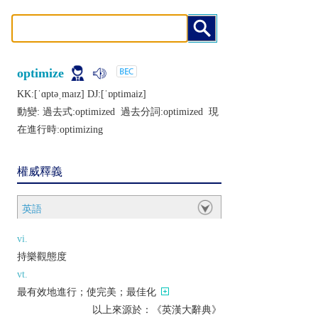
optimize
KK:[ˈɑptǝˌmaɪz] DJ:[ˈɒptimaiz]
動變: 過去式:
optimized
過去分詞:
optimized
現
在進行時:
optimizing
權威釋義
英語
vi.
持樂觀態度
vt.
最有效地進行；使完美；最佳化
以上來源於：《英漢大辭典》