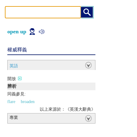
open up
權威釋義
英語
開放
辨析
同義參見:
flare
broaden
以上來源於：《英漢大辭典》
專業