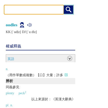
oodles
KK:[ˈudḷz] DJ:[ˈuːdlz]
權威釋義
英語
n.
（用作單數或複數）【口】大量；許多
辨析
同義參見:
2
plenty
peck
以上來源於：《英漢大辭典》
pl. n.