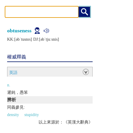
obtuseness
KK:[ǝbˈtusnɪs] DJ:[ǝbˈtjuːsnis]
權威釋義
英語
n.
遲鈍，愚笨
辨析
同義參見:
density
stupidity
以上來源於：《英漢大辭典》