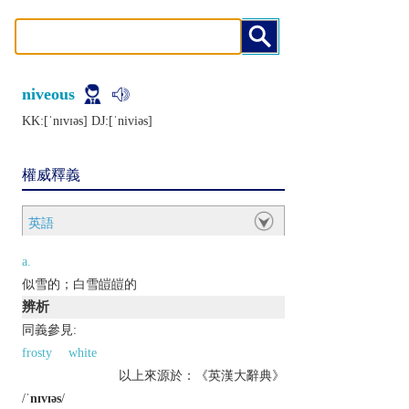
niveous
KK:[ˈnɪvɪǝs] DJ:[ˈniviǝs]
權威釋義
英語
a.
似雪的；白雪皚皚的
辨析
同義參見:
frosty
white
以上來源於：《英漢大辭典》
/
ˈnɪvɪəs
/