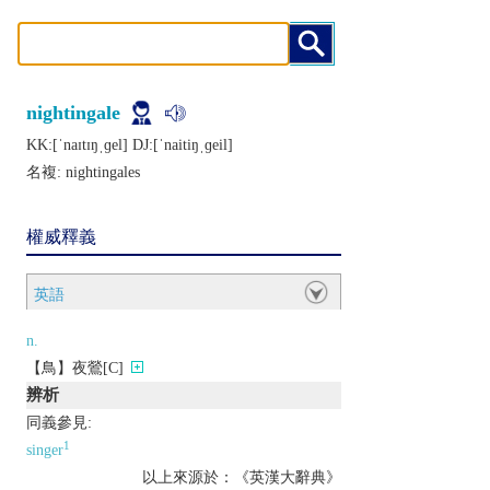
nightingale
KK:[ˈnaɪtɪŋˌɡеl] DJ:[ˈnaitiŋˌɡеil]
名複:
nightingales
權威釋義
英語
n.
【鳥】夜鶯[C]
辨析
同義參見:
1
singer
以上來源於：《英漢大辭典》