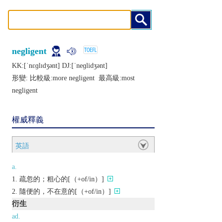
negligent
KK:[ˈnɛɡlɪdʒǝnt] DJ:[ˈnеɡlidʒǝnt]
形變: 比較級:
more negligent
最高級:
most
negligent
權威釋義
英語
a.
疏忽的；粗心的[（+of/in）]
隨便的，不在意的[（+of/in）]
衍生
ad.