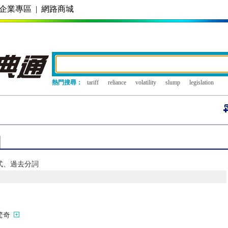
企業專區
|
網路商城
熱門搜尋：
tariff
reliance
volatility
slump
legislation
去式、過去分詞
驚奇