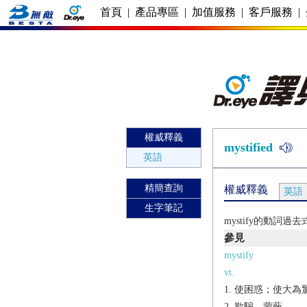
首頁
|
產品專區
|
加值服務
|
客戶服務
|
權威釋義
mystified
英語
精簡查詢
權威釋義
英語
生字筆記
mystify的動詞過
參見
mystify
vt.
使困惑；使大為
欺騙，蒙蔽