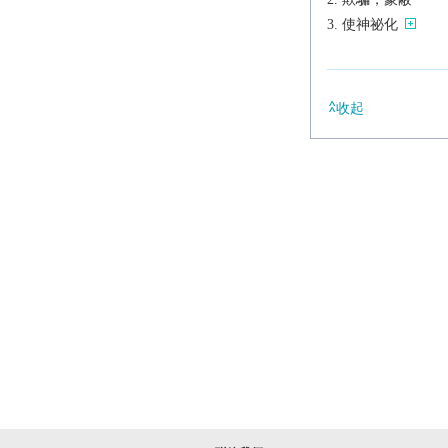
使神祕化
收起