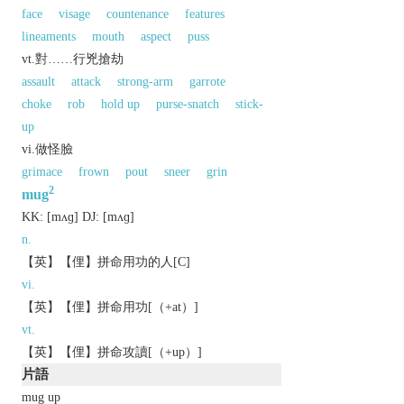
face
visage
countenance
features
lineaments
mouth
aspect
puss
vt.對……行兇搶劫
assault
attack
strong-arm
garrote
choke
rob
hold up
purse-snatch
stick-
up
vi.做怪臉
grimace
frown
pout
sneer
grin
2
mug
KK:
[mʌɡ]
DJ:
[mʌɡ]
n.
【英】【俚】拼命用功的人[C]
vi.
【英】【俚】拼命用功[（+at）]
vt.
【英】【俚】拼命攻讀[（+up）]
片語
mug up