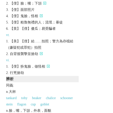
【俚】臉；嘴；下頷
【俚】面部照片
【俚】鬼臉，怪相
【俚】粗魯無禮的人；流氓；暴徒
【英】【俚】傻瓜；易受騙者
vt.
【美】【俚】給……拍照；警方為存檔給
（嫌疑犯或罪犯）拍照
自背後襲擊並搶劫
vi.
【俚】扮鬼臉，做怪相
行兇搶劫
辨析
同義:
n.大杯
tankard
toby
beaker
chalice
schooner
stein
flagon
cup
goblet
n.臉，嘴，下頜，外表，面貌