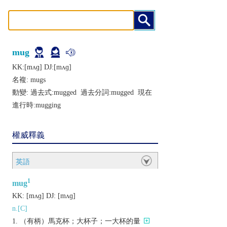
mug
KK:[mʌɡ] DJ:[mʌɡ]
名複:
mugs
動變: 過去式:
mugged
過去分詞:
mugged
現在
進行時:
mugging
權威釋義
英語
1
mug
KK:
[mʌɡ]
DJ:
[mʌɡ]
n.[C]
（有柄）馬克杯；大杯子；一大杯的量