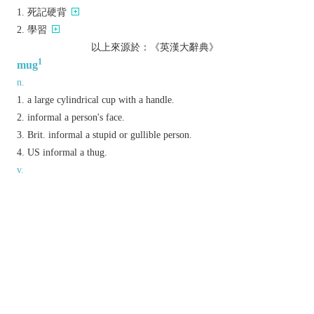
死記硬背
學習
以上來源於：《英漢大辭典》
1
mug
n.
a large cylindrical cup with a handle.
informal
a person's face.
Brit.
informal
a stupid or gullible person.
US
informal
a thug.
v.
(
mugs
,
mugging
,
mugged
)
informal
attack and rob (someone) in a public place.
make faces before an audience or a camera.
Phrase
a mug's game
informal
an activity likely to be unsuccessful or
dangerous.