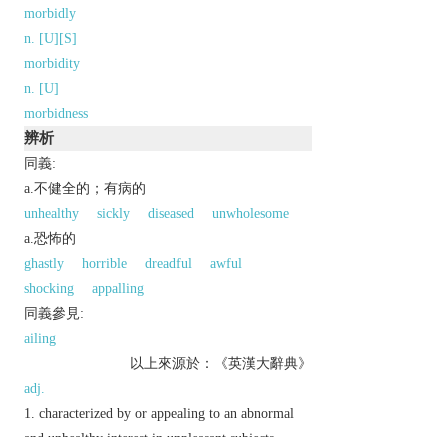
morbidly
n. [U][S]
morbidity
n. [U]
morbidness
辨析
同義:
a.不健全的；有病的
unhealthy
sickly
diseased
unwholesome
a.恐怖的
ghastly
horrible
dreadful
awful
shocking
appalling
同義參見:
ailing
以上來源於：《英漢大辭典》
adj.
characterized by or appealing to an abnormal
and unhealthy interest in unpleasant subjects,