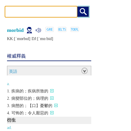
morbid
KK:[ˈmɒrbɪd] DJ:[ˈmɒːbid]
權威釋義
英語
a.
疾病的；疾病所致的
病變部位的；病理的
病態的；【口】憂鬱的
可怖的；令人厭惡的
衍生
ad.