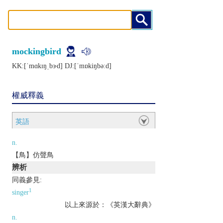
mockingbird
KK:[ˈmɑkɪŋˌbɝd] DJ:[ˈmɒkiŋbǝːd]
權威釋義
英語
n.
【鳥】仿聲鳥
辨析
同義參見:
1
singer
以上來源於：《英漢大辭典》
n.