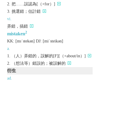
把……誤認為[（+for）]
挑選錯；估計錯
vi.
弄錯，搞錯
2
mistaken
KK:
[mɪˈstеkǝn]
DJ:
[miˈstеikǝn]
a.
（人）弄錯的，誤解的[F][（+about/in）]
（想法等）錯誤的；被誤解的
衍生
ad.
mistakenly
以上來源於：《英漢大辭典》
adj.
wrong in one's opinion or judgement.
▸based on a misunderstanding or faulty
judgement.
Derivative